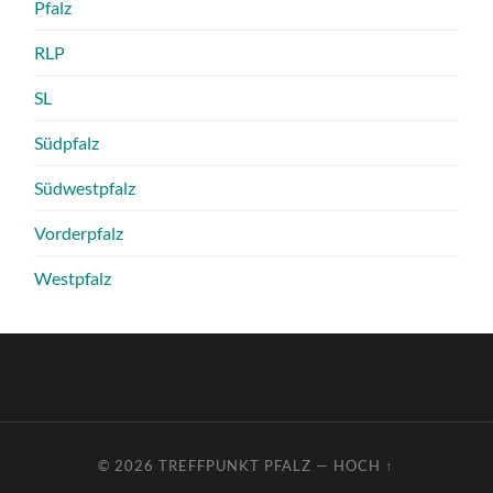
Pfalz
RLP
SL
Südpfalz
Südwestpfalz
Vorderpfalz
Westpfalz
© 2026
TREFFPUNKT PFALZ
—
HOCH ↑