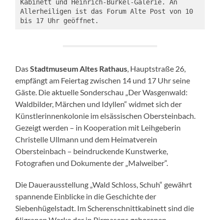
Kabinett und Heinrich-Bürkel-Galerie. An 
Allerheiligen ist das Forum Alte Post von 10 
bis 17 Uhr geöffnet. 
Das
Stadtmuseum Altes Rathaus
, Hauptstraße 26,
empfängt am Feiertag zwischen 14 und 17 Uhr seine
Gäste. Die aktuelle Sonderschau „Der Wasgenwald:
Waldbilder, Märchen und Idyllen“ widmet sich der
Künstlerinnenkolonie im elsässischen Obersteinbach.
Gezeigt werden – in Kooperation mit Leihgeberin
Christelle Ullmann und dem Heimatverein
Obersteinbach – beindruckende Kunstwerke,
Fotografien und Dokumente der „Malweiber“.
Die Dauerausstellung „Wald Schloss, Schuh“ gewährt
spannende Einblicke in die Geschichte der
Siebenhügelstadt. Im Scherenschnittkabinett sind die
filigranen Werke der in Pirmasens geborenen