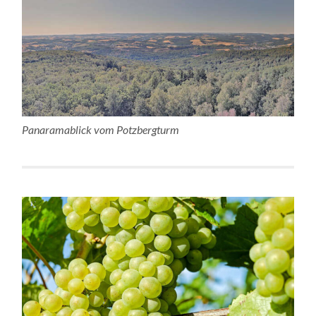
Panaramablick vom Potzbergturm