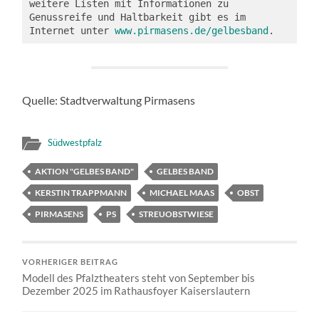
weitere Listen mit Informationen zu 
Genussreife und Haltbarkeit gibt es im 
Internet unter 
www.pirmasens.de/gelbesband
.
Quelle: Stadtverwaltung Pirmasens
Südwestpfalz
AKTION "GELBES BAND"
GELBES BAND
KERSTIN TRAPPMANN
MICHAEL MAAS
OBST
PIRMASENS
PS
STREUOBSTWIESE
VORHERIGER BEITRAG
Modell des Pfalztheaters steht von September bis
Dezember 2025 im Rathausfoyer Kaiserslautern