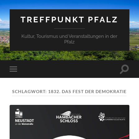
TREFFPUNKT PFALZ
Kultur, Tourismus und Veranstaltungen in der
Pfalz
Suchfe
Mobile-
ein-/a
Menü
ein-/ausblenden
SCHLAGWORT:
1832. DAS FEST DER DEMOKRATIE