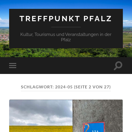
TREFFPUNKT PFALZ
Kultur, Tourismus und Veranstaltungen in der
Pfalz
Suchfe
Mobile-
ein-/a
Menü
ein-/ausblenden
SCHLAGWORT:
2024-05
(SEITE 2 VON 27)