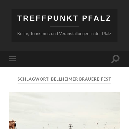
TREFFPUNKT PFALZ
Kultur, Tourismus und Veranstaltungen in der Pfalz
Suchfe
Mobile-
ein-/a
Menü
ein-/ausblenden
SCHLAGWORT:
BELLHEIMER BRAUEREIFEST