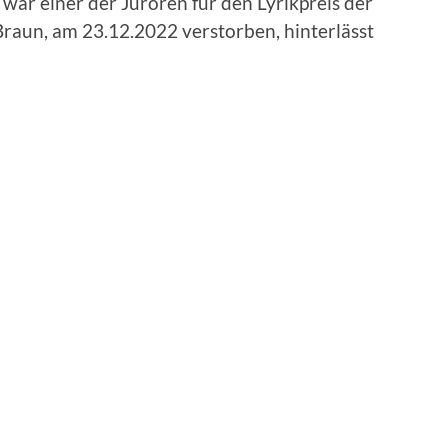
 war einer der Juroren für den Lyrikpreis der
Braun, am 23.12.2022 verstorben, hinterlässt