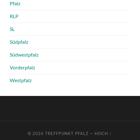
Pfalz
RLP
SL
Südpfalz
Südwestpfalz
Vorderpfalz
Westpfalz
© 2026
TREFFPUNKT PFALZ
—
HOCH ↑