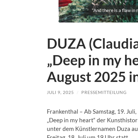
"And there is a flaw in
DUZA (Claudia 
„Deep in my he
August 2025 i
JULI 9, 2025
/
PRESSEMITTEILUNG
Frankenthal – Ab Samstag, 19. Juli,
„Deep in my heart“ der Kunsthistori
unter dem Künstlernamen Duza ausl
Freitag, 18. Juli um 19 Uhr statt.