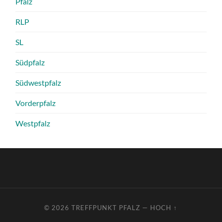
Pfalz
RLP
SL
Südpfalz
Südwestpfalz
Vorderpfalz
Westpfalz
© 2026
TREFFPUNKT PFALZ
—
HOCH ↑