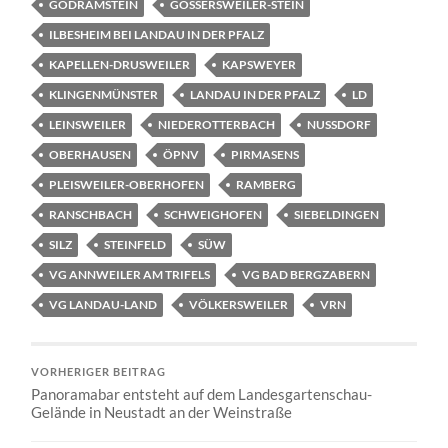
GODRAMSTEIN
GOSSERSWEILER-STEIN
ILBESHEIM BEI LANDAU IN DER PFALZ
KAPELLEN-DRUSWEILER
KAPSWEYER
KLINGENMÜNSTER
LANDAU IN DER PFALZ
LD
LEINSWEILER
NIEDEROTTERBACH
NUSSDORF
OBERHAUSEN
ÖPNV
PIRMASENS
PLEISWEILER-OBERHOFEN
RAMBERG
RANSCHBACH
SCHWEIGHOFEN
SIEBELDINGEN
SILZ
STEINFELD
SÜW
VG ANNWEILER AM TRIFELS
VG BAD BERGZABERN
VG LANDAU-LAND
VÖLKERSWEILER
VRN
VORHERIGER BEITRAG
Panoramabar entsteht auf dem Landesgartenschau-
Gelände in Neustadt an der Weinstraße