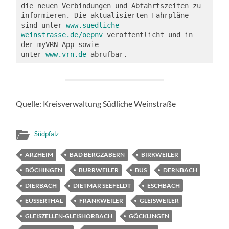
die neuen Verbindungen und Abfahrtszeiten zu 
informieren. Die aktualisierten Fahrpläne 
sind unter 
www.suedliche-
weinstrasse.de/oepnv
 veröffentlicht und in 
der myVRN-App sowie 
unter 
www.vrn.de
 abrufbar.
Quelle: Kreisverwaltung Südliche Weinstraße
Südpfalz
ARZHEIM
BAD BERGZABERN
BIRKWEILER
BÖCHINGEN
BURRWEILER
BUS
DERNBACH
DIERBACH
DIETMAR SEEFELDT
ESCHBACH
EUSSERTHAL
FRANKWEILER
GLEISWEILER
GLEISZELLEN-GLEISHORBACH
GÖCKLINGEN