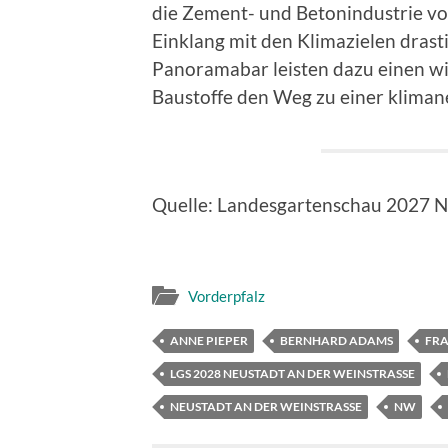
die Zement- und Betonindustrie vo
Einklang mit den Klimazielen drasti
Panoramabar leisten dazu einen wi
Baustoffe den Weg zu einer kliman
Quelle: Landesgartenschau 2027 
Vorderpfalz
ANNE PIEPER
BERNHARD ADAMS
FRA
LGS 2028 NEUSTADT AN DER WEINSTRASSE
NEUSTADT AN DER WEINSTRASSE
NW