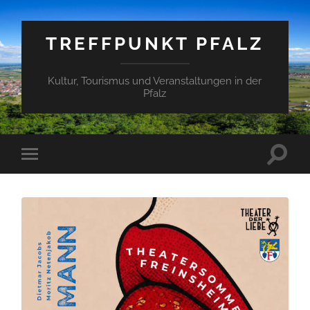
TREFFPUNKT PFALZ
Kultur, Tourismus und Veranstaltungen in der
Pfalz
Suchfe
Mobile-
ein-/a
Menü
ein-/ausblenden