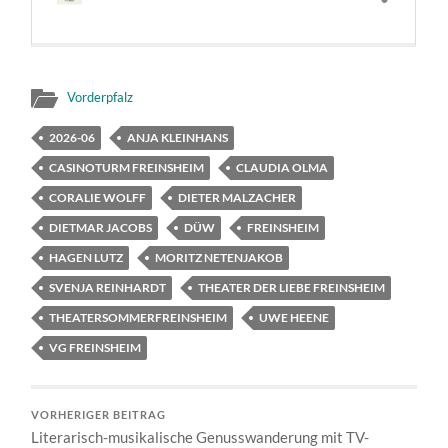
Vorderpfalz
2026-06
ANJA KLEINHANS
CASINOTURM FREINSHEIM
CLAUDIA OLMA
CORALIE WOLFF
DIETER MALZACHER
DIETMAR JACOBS
DÜW
FREINSHEIM
HAGEN LUTZ
MORITZ NETENJAKOB
SVENJA REINHARDT
THEATER DER LIEBE FREINSHEIM
THEATERSOMMERFREINSHEIM
UWE HEENE
VG FREINSHEIM
VORHERIGER BEITRAG
Literarisch-musikalische Genusswanderung mit TV-