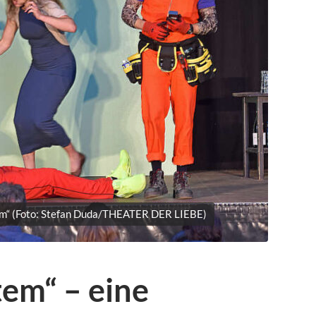
tem“ (Foto: Stefan Duda/THEATER DER LIEBE)
tem“ – eine