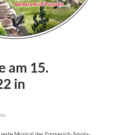
e am 15.
2 in
UNG
eueste Musical der Emmerich-Smola-