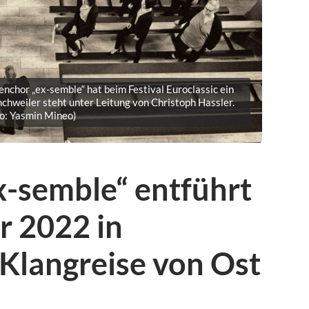
nchor „ex-semble“ hat beim Festival Euroclassic ein
hweiler steht unter Leitung von Christoph Hassler.
to: Yasmin Mineo)
x-semble“ entführt
r 2022 in
Klangreise von Ost