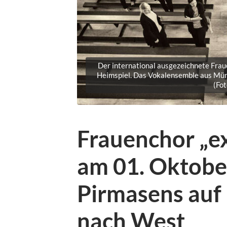
Der international ausgezeichnete Fraue
Heimspiel. Das Vokalensemble aus Münc
(Fo
Frauenchor „e
am 01. Oktobe
Pirmasens auf 
nach West