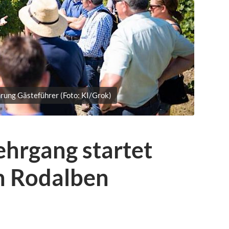
rung Gästeführer (Foto: KI/Grok)
ehrgang startet
n Rodalben