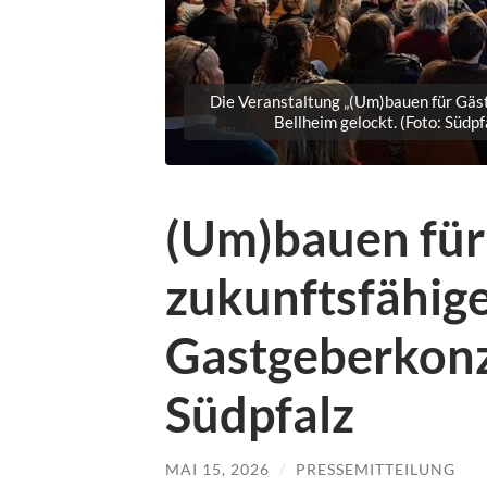
Die Veranstaltung „(Um)bauen für Gäste
Bellheim gelockt. (Foto: Südp
(Um)bauen für 
zukunftsfähig
Gastgeberkonz
Südpfalz
MAI 15, 2026
/
PRESSEMITTEILUNG