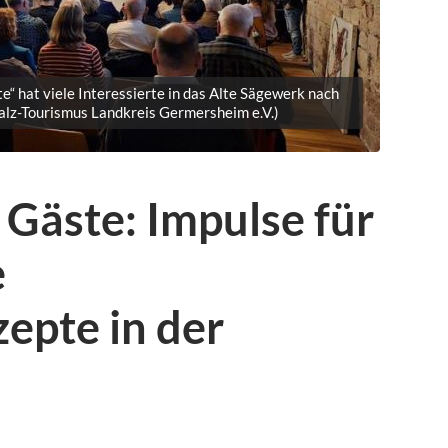
“ hat viele Interessierte in das Alte Sägewerk nach
falz-Tourismus Landkreis Germersheim e.V.)
Gäste: Impulse für
e
epte in der