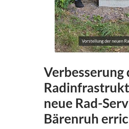
Vorstellung der neuen Ra
Verbesserung 
Radinfrastrukt
neue Rad-Servi
Bärenruh erric