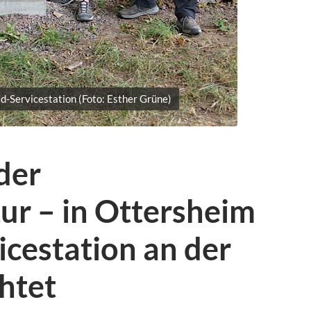
d-Servicestation (Foto: Esther Grüne)
der
ur – in Ottersheim
cestation an der
htet