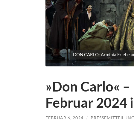
DON CARLO: Arminia Friebe und
»Don Carlo« –
Februar 2024 i
FEBRUAR 6, 2024
/
PRESSEMITTEILUN