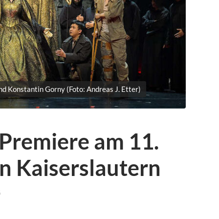
 Konstantin Gorny (Foto: Andreas J. Etter)
 Premiere am 11.
n Kaiserslautern
G