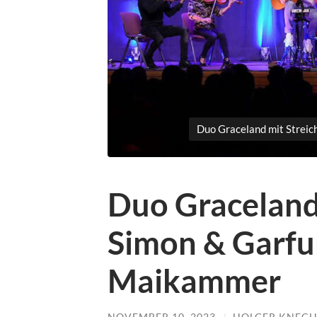
Duo Graceland mit Streic
Duo Graceland 
Simon & Garfu
Maikammer
NOVEMBER 10, 2023
/
HOLGER KNEC