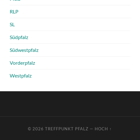
RLP
SL
Südpfalz
Südwestpfalz
Vorderpfalz
Westpfalz
© 2026
TREFFPUNKT PFALZ
—
HOCH ↑