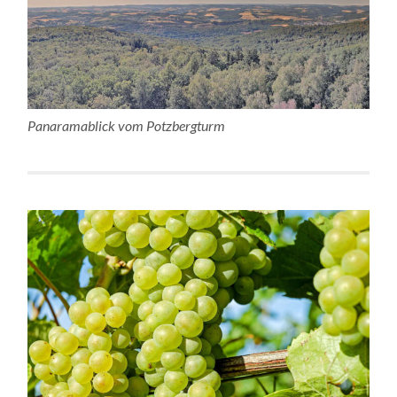
Panaramablick vom Potzbergturm