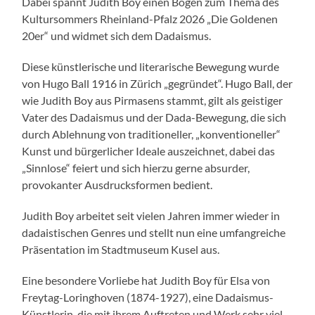
Dabei spannt Judith Boy einen Bogen zum Thema des
Kultursommers Rheinland-Pfalz 2026 „Die Goldenen
20er“ und widmet sich dem Dadaismus.
Diese künstlerische und literarische Bewegung wurde
von Hugo Ball 1916 in Zürich „gegründet“. Hugo Ball, der
wie Judith Boy aus Pirmasens stammt, gilt als geistiger
Vater des Dadaismus und der Dada-Bewegung, die sich
durch Ablehnung von traditioneller, „konventioneller“
Kunst und bürgerlicher Ideale auszeichnet, dabei das
„Sinnlose“ feiert und sich hierzu gerne absurder,
provokanter Ausdrucksformen bedient.
Judith Boy arbeitet seit vielen Jahren immer wieder in
dadaistischen Genres und stellt nun eine umfangreiche
Präsentation im Stadtmuseum Kusel aus.
Eine besondere Vorliebe hat Judith Boy für Elsa von
Freytag-Loringhoven (1874-1927), eine Dadaismus-
Künstlerin, die mit ihrem Auftreten und Werk sehr viel