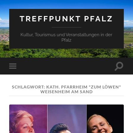
TREFFPUNKT PFALZ
Kultur, Tourismus und Veranstaltungen in der
Pfalz
Suchfe
Mobile-
ein-/a
Menü
ein-/ausblenden
SCHLAGWORT:
KATH. PFARRHEIM "ZUM LÖWEN"
WEISENHEIM AM SAND