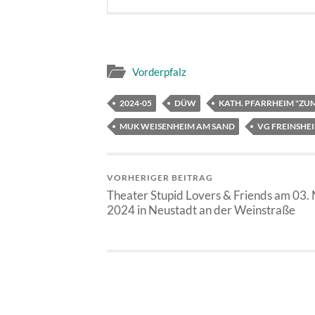
Vorderpfalz
2024-05
DÜW
KATH. PFARRHEIM "ZU
MUK WEISENHEIM AM SAND
VG FREINSHE
VORHERIGER BEITRAG
Theater Stupid Lovers & Friends am 03.
2024 in Neustadt an der Weinstraße