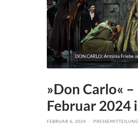
DON CARLO: Arminia Friebe und
»Don Carlo« –
Februar 2024 i
FEBRUAR 6, 2024
/
PRESSEMITTEILUN