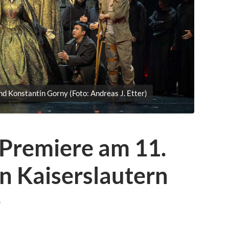
 Konstantin Gorny (Foto: Andreas J. Etter)
 Premiere am 11.
n Kaiserslautern
G