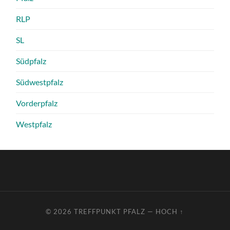
RLP
SL
Südpfalz
Südwestpfalz
Vorderpfalz
Westpfalz
© 2026
TREFFPUNKT PFALZ
—
HOCH ↑