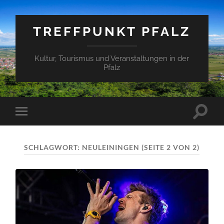
TREFFPUNKT PFALZ
Kultur, Tourismus und Veranstaltungen in der
Pfalz
Suchfe
Mobile-
ein-/a
Menü
ein-/ausblenden
SCHLAGWORT:
NEULEININGEN
(SEITE 2 VON 2)