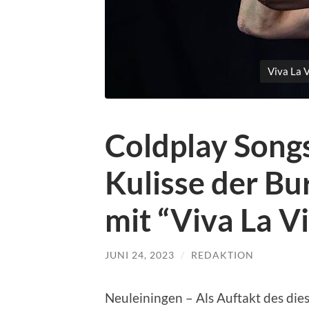
Viva La V
Coldplay Songs
Kulisse der Bu
mit “Viva La V
JUNI 24, 2023
/
REDAKTION
Neuleiningen – Als Auftakt des die