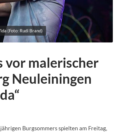
ida (Foto: Rudi Brand)
 vor malerischer
rg Neuleiningen
ida“
sjährigen Burgsommers spielten am Freitag,