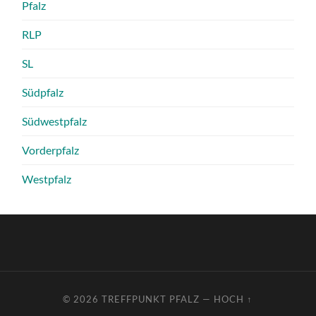
Pfalz
RLP
SL
Südpfalz
Südwestpfalz
Vorderpfalz
Westpfalz
© 2026
TREFFPUNKT PFALZ
—
HOCH ↑