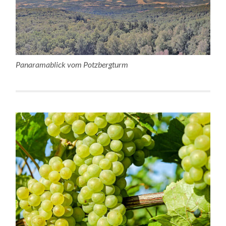
Panaramablick vom Potzbergturm