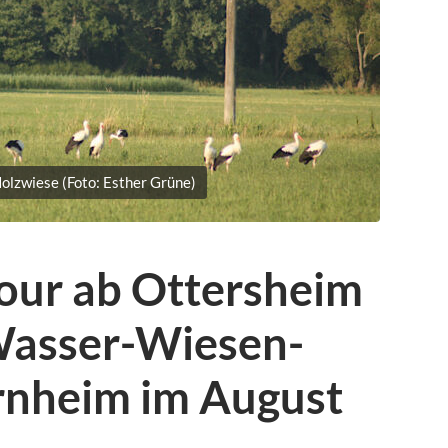
Holzwiese (Foto: Esther Grüne)
our ab Ottersheim
Wasser-Wiesen-
ornheim im August