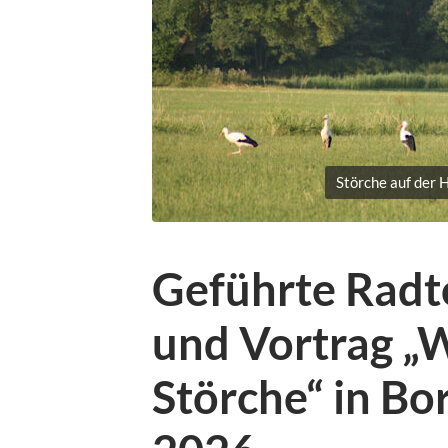
Störche auf der 
Geführte Radt
und Vortrag „
Störche“ in B