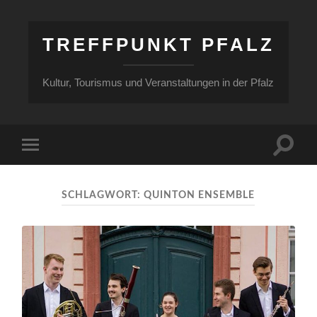
TREFFPUNKT PFALZ
Kultur, Tourismus und Veranstaltungen in der Pfalz
Suchfe
Mobile-
ein-/a
Menü
ein-/ausblenden
SCHLAGWORT:
QUINTON ENSEMBLE