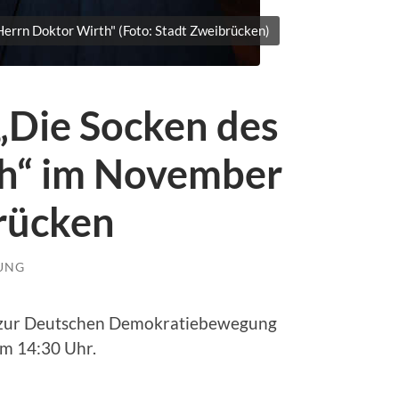
Herrn Doktor Wirth" (Foto: Stadt Zweibrücken)
„Die Socken des
th“ im November
rücken
LUNG
 zur Deutschen Demokratiebewegung
m 14:30 Uhr.