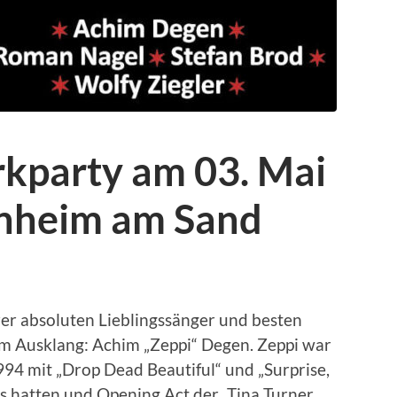
kparty am 03. Mai
nheim am Sand
er absoluten Lieblingssänger und besten
um Ausklang: Achim „Zeppi“ Degen. Zeppi war
994 mit „Drop Dead Beautiful“ und „Surprise,
rts hatten und Opening Act der „Tina Turner