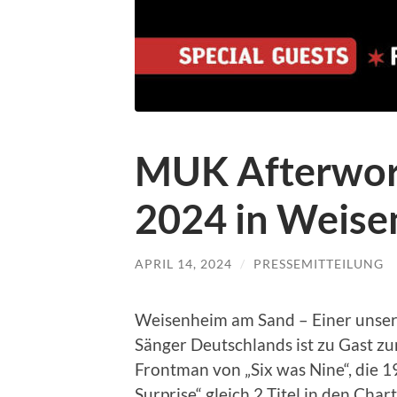
MUK Afterwor
2024 in Weise
APRIL 14, 2024
/
PRESSEMITTEILUNG
Weisenheim am Sand – Einer unser
Sänger Deutschlands ist zu Gast z
Frontman von „Six was Nine“, die 1
Surprise“ gleich 2 Titel in den Cha