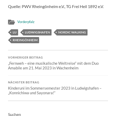
Quelle: PWV Rheingönheim e.V., TG Frei Heil 1892 e.V.
Vorderpfalz
LU
LUDWIGSHAFEN
NORDIC WALKING
RHEINGÖNHEIM
VORHERIGER BEITRAG
„Fernweh – eine musikalische Weltreise“ mit dem Duo
Amabile am 21. Mai 2023 in Wachenheim
NÄCHSTER BEITRAG
Kinderuni im Sommersemester 2023 in Ludwigshafen –
„Konnichiwa und Sayonara!“
Suchen