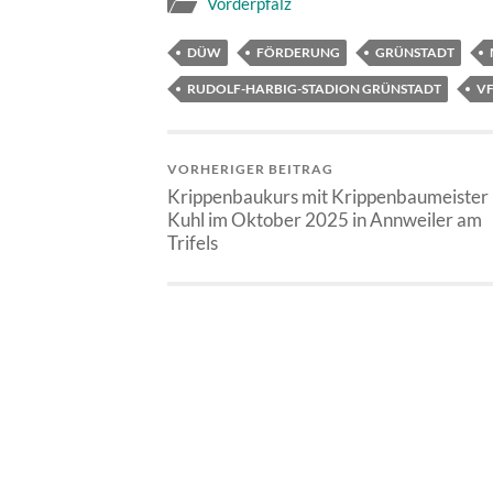
Vorderpfalz
DÜW
FÖRDERUNG
GRÜNSTADT
RUDOLF-HARBIG-STADION GRÜNSTADT
VF
VORHERIGER BEITRAG
Krippenbaukurs mit Krippenbaumeister 
Kuhl im Oktober 2025 in Annweiler am
Trifels