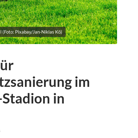
l (Foto: Pixabay/Jan-Niklas Kö)
für
tzsanierung im
Stadion in
G