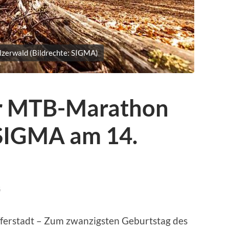
älzerwald (Bildrechte: SIGMA)
er MTB-Marathon
SIGMA am 14.
G
fferstadt – Zum zwanzigsten Geburtstag des