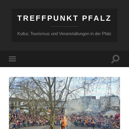
TREFFPUNKT PFALZ
Kultur, Tourismus und Veranstaltungen in der Pfalz
Suchfe
Mobile-
ein-/a
Menü
ein-/ausblenden