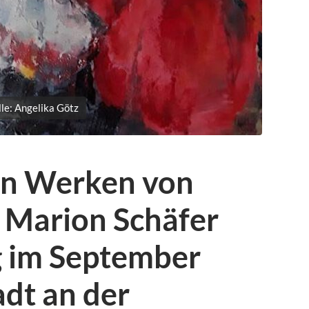
le: Angelika Götz
on Werken von
 Marion Schäfer
g im September
dt an der