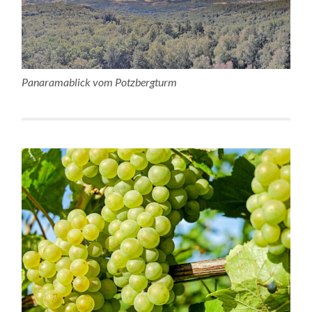
Panaramablick vom Potzbergturm