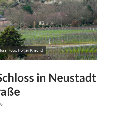
loss (Foto: Holger Knecht)
chloss in Neustadt
raße
NG