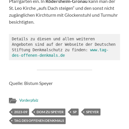
Pfarrgarten ein. In
Rödersheim-Gronau
kann man der
St. Leo Kirche „aufs Dach steigen“ und den sonst nicht
zugänglichen Kirchturm mit Glockenstuhl und Turmuhr
besichtigten.
Details zu diesen und allen weiteren 
Angeboten sind auf der Webseite der Deutschen 
Stiftung Denkmalschutz zu finden: 
www.tag-
des-offenen-denkmals.de
Quelle: Bistum Speyer
Vorderpfalz
2023-09
DOM ZU SPEYER
SP
SPEYER
TAG DES OFFENEN DENKMALS