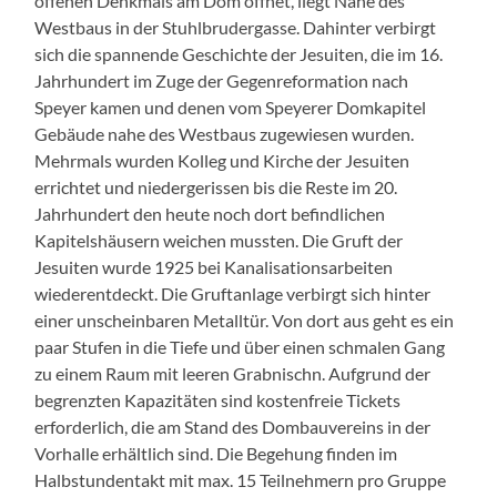
offenen Denkmals am Dom öffnet, liegt Nahe des
Westbaus in der Stuhlbrudergasse. Dahinter verbirgt
sich die spannende Geschichte der Jesuiten, die im 16.
Jahrhundert im Zuge der Gegenreformation nach
Speyer kamen und denen vom Speyerer Domkapitel
Gebäude nahe des Westbaus zugewiesen wurden.
Mehrmals wurden Kolleg und Kirche der Jesuiten
errichtet und niedergerissen bis die Reste im 20.
Jahrhundert den heute noch dort befindlichen
Kapitelshäusern weichen mussten. Die Gruft der
Jesuiten wurde 1925 bei Kanalisationsarbeiten
wiederentdeckt. Die Gruftanlage verbirgt sich hinter
einer unscheinbaren Metalltür. Von dort aus geht es ein
paar Stufen in die Tiefe und über einen schmalen Gang
zu einem Raum mit leeren Grabnischn. Aufgrund der
begrenzten Kapazitäten sind kostenfreie Tickets
erforderlich, die am Stand des Dombauvereins in der
Vorhalle erhältlich sind. Die Begehung finden im
Halbstundentakt mit max. 15 Teilnehmern pro Gruppe