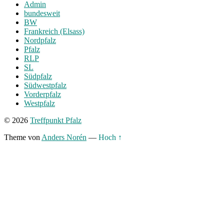
Admin
bundesweit
BW
Frankreich (Elsass)
Nordpfalz
Pfalz
RLP
SL
Südpfalz
Südwestpfalz
Vorderpfalz
Westpfalz
© 2026
Treffpunkt Pfalz
Theme von
Anders Norén
—
Hoch ↑