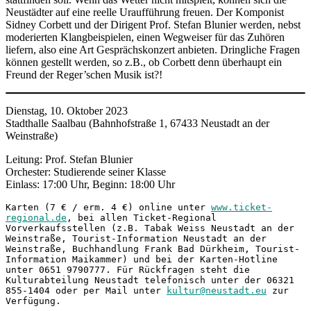
Neustädter auf eine reelle Uraufführung freuen. Der Komponist
Sidney Corbett und der Dirigent Prof. Stefan Blunier werden, nebst
moderierten Klangbeispielen, einen Wegweiser für das Zuhören
liefern, also eine Art Gesprächskonzert anbieten. Dringliche Fragen
können gestellt werden, so z.B., ob Corbett denn überhaupt ein
Freund der Reger’schen Musik ist?!
Dienstag, 10. Oktober 2023
Stadthalle Saalbau (Bahnhofstraße 1, 67433 Neustadt an der
Weinstraße)
Leitung: Prof. Stefan Blunier
Orchester: Studierende seiner Klasse
Einlass: 17:00 Uhr, Beginn: 18:00 Uhr
Karten (7 € / erm. 4 €) online unter 
www.ticket-
regional.de
, bei allen Ticket-Regional 
Vorverkaufsstellen (z.B. Tabak Weiss Neustadt an der 
Weinstraße, Tourist-Information Neustadt an der 
Weinstraße, Buchhandlung Frank Bad Dürkheim, Tourist-
Information Maikammer) und bei der Karten-Hotline 
unter 0651 9790777. Für Rückfragen steht die 
Kulturabteilung Neustadt telefonisch unter der 06321 
855-1404 oder per Mail unter 
kultur@neustadt.eu
 zur 
Verfügung.