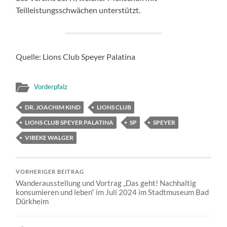
Teilleistungsschwächen unterstützt.
Quelle: Lions Club Speyer Palatina
Vorderpfalz
DR. JOACHIM KIND
LIONS CLUB
LIONS CLUB SPEYER PALATINA
SP
SPEYER
VIBEKE WALGER
VORHERIGER BEITRAG
Wanderausstellung und Vortrag „Das geht! Nachhaltig
konsumieren und leben“ im Juli 2024 im Stadtmuseum Bad
Dürkheim