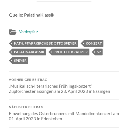
Quelle: PalatinaKlassik
Vorderpfalz
KATH. PFARRKIRCHE ST. OTTO SPEYER
KONZERT
PALATINAKLASSIK
PROF. LEO KRAEMER
SP
SPEYER
VORHERIGER BEITRAG
„Musikalisch-literarisches Frühlingskonzert“
Zupforchester Essingen am 23. April 2023 in Essingen
NÄCHSTER BEITRAG
Einweihung des Osterbrunnens mit Mandolinenkonzert am
01. April 2023 in Edenkoben