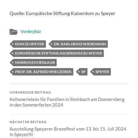
Quelle: Europäische Stiftung Kaiserdom zu Speyer
Vorderpfalz
DOM ZU SPEYER
DR. KARL-HEINZ WIESEMANN
EUROPÄISCHE STIFTUNG KAISERDOM ZU SPEYER
MARKUS EICHENLAUB
PROF. DR. ALFRIED WIECZOREK
SP
SPEYER
VORHERIGER BEITRAG
Keltenerlebnis für Familien in Steinbach am Donnersberg
in den Sommerferien 2024
NÄCHSTER BEITRAG
Ausstellung Speyerer Brezelfest vom 13. bis 15. Juli 2024
in Speyer￼