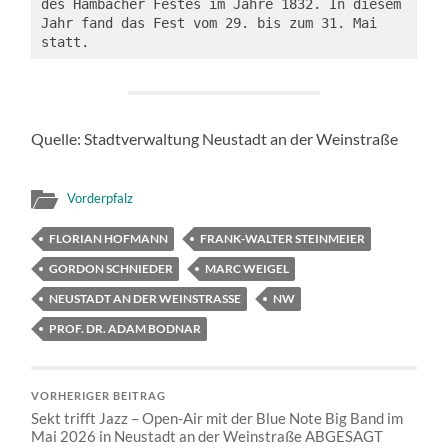
des Hambacher Festes im Jahre 1832. In diesem 
Jahr fand das Fest vom 29. bis zum 31. Mai 
statt.
Quelle: Stadtverwaltung Neustadt an der Weinstraße
Vorderpfalz
FLORIAN HOFMANN
FRANK-WALTER STEINMEIER
GORDON SCHNIEDER
MARC WEIGEL
NEUSTADT AN DER WEINSTRASSE
NW
PROF. DR. ADAM BODNAR
VORHERIGER BEITRAG
Sekt trifft Jazz – Open-Air mit der Blue Note Big Band im
Mai 2026 in Neustadt an der Weinstraße ABGESAGT