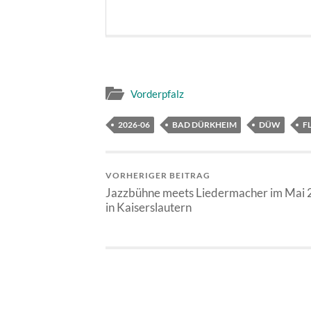
Vorderpfalz
2026-06
BAD DÜRKHEIM
DÜW
F
VORHERIGER BEITRAG
Jazzbühne meets Liedermacher im Mai
in Kaiserslautern