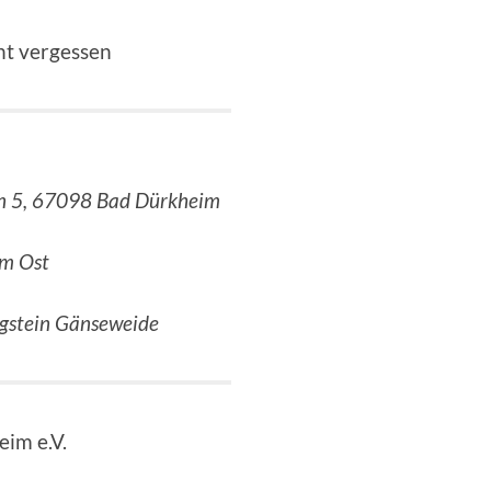
t vergessen
en 5, 67098 Bad Dürkheim
im Ost
gstein Gänseweide
eim e.V.