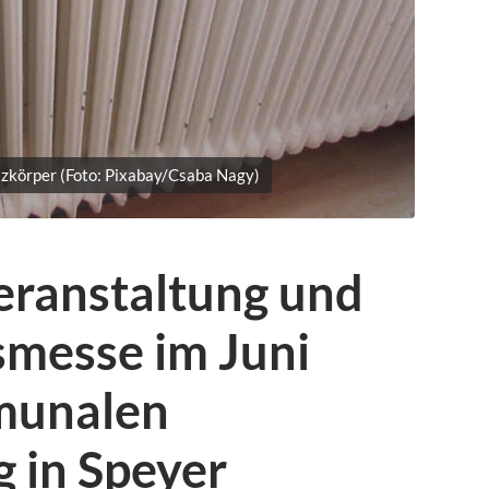
zkörper (Foto: Pixabay/Csaba Nagy)
eranstaltung und
messe im Juni
munalen
 in Speyer