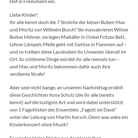
Hof in Freinsheim ein.
Liebe Kinder!
Ihr alle kennt doch die 7 Streiche der bösen Buben Max
und Moritz von Wilhelm Busch? Sie massakrieren Witwe
Boltes Hühner, sie legen Maikäfer in Onkel Fritzes Bett,
Lehrer Lämpels Pfeife geht mit Getöse in Flammen auf –
und so treiben diese Lausbuben ihr Unwesen überall im
Ort. So schlimme Dinge würdet ihr alle niemals tun –
und Max und Moritz bekommen dafür auch ihre
verdiente Strafe!
Aber seid nicht bange, an unserem Nachmittag erzählt
diese Geschichten Ilona Schulz (die ihr alle bereits
kennt) auf die lustigste Art und wird dabei unterstützt
von 5 Fagottisten des Ensembles „Fagott sei Dank“
unter der Leitung von Martin Kersch. Denn was wäre ein
Kinderkonzert ohne Musik?
Es werden kleine Stücke aus der klassischen